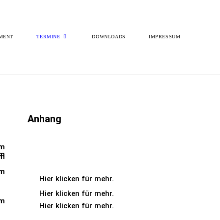
MENT
TERMINE
DOWNLOADS
IMPRESSUM
Anhang
um
um
um
um
Hier klicken für mehr.
Hier klicken für mehr.
um
Hier klicken für mehr.